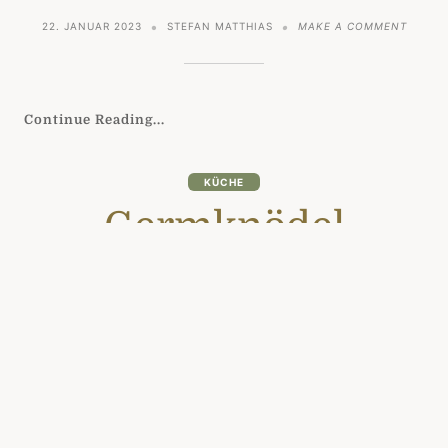
ON
22. JANUAR 2023
STEFAN MATTHIAS
MAKE A COMMENT
NUSSK
OHNE
MEHL
Continue Reading...
KÜCHE
Germknödel
ON
22. JANUAR 2023
STEFAN MATTHIAS
MAKE A COMMENT
GERMK
Continue Reading...
KÜCHE