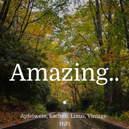
Skip
to
content
Amazing..
.
Apfelwein, kochen, Linux, Vintage-
HiFi