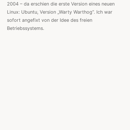
2004 – da erschien die erste Version eines neuen
Linux: Ubuntu, Version „Warty Warthog“. Ich war
sofort angefixt von der Idee des freien
Betriebssystems.
Zu Anfang war dieses
Ubuntu Linux einfach nur
toll – kostenlos, stabil, frei,
nicht kommerziell und vor
allem – kein Windows! Es
hatte eine sagenhafte
Community, in der sich User
UND Programmierer
austauschten und sich
halfen. Das ging einige
Jahre wirklich gut und ich