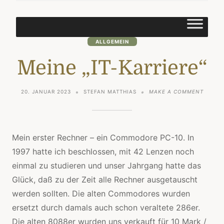
ALLGEMEIN
Meine „IT-Karriere“
ON
20. JANUAR 2023
STEFAN MATTHIAS
MAKE A COMMENT
MEINE
„IT-
KARRIE
Mein erster Rechner – ein Commodore PC-10. In
1997 hatte ich beschlossen, mit 42 Lenzen noch
einmal zu studieren und unser Jahrgang hatte das
Glück, daß zu der Zeit alle Rechner ausgetauscht
werden sollten. Die alten Commodores wurden
ersetzt durch damals auch schon veraltete 286er.
Die alten 8088er wurden uns verkauft für 10 Mark /