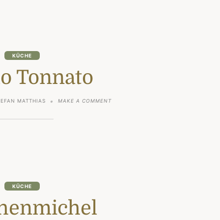
KÜCHE
lo Tonnato
ON
TEFAN MATTHIAS
MAKE A COMMENT
VITELLO
TONNATO
KÜCHE
chenmichel