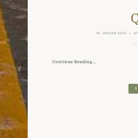
Q
19. JANUAR 2023
S
Continue Reading...
Seitennummerie
1
der
Beiträge