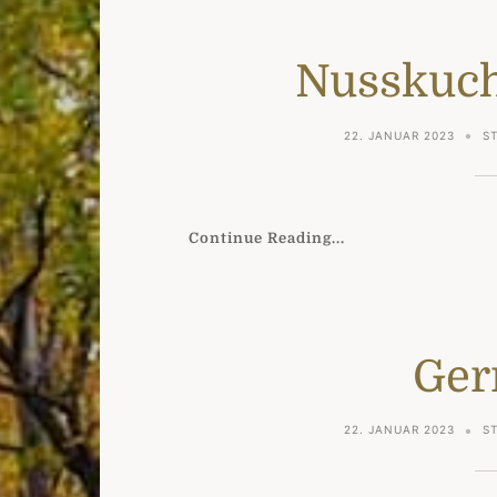
Nusskuch
22. JANUAR 2023
S
Continue Reading...
Ger
22. JANUAR 2023
S
.