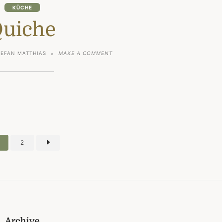
KÜCHE
uiche
ON
TEFAN MATTHIAS
MAKE A COMMENT
QUICHE
rung
2
Archive