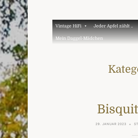
Vintage HiFi
Jeder Apfel zählt ..
Mein Daggel-Mädchen
Kateg
Bisquit
29. JANUAR 2023
S