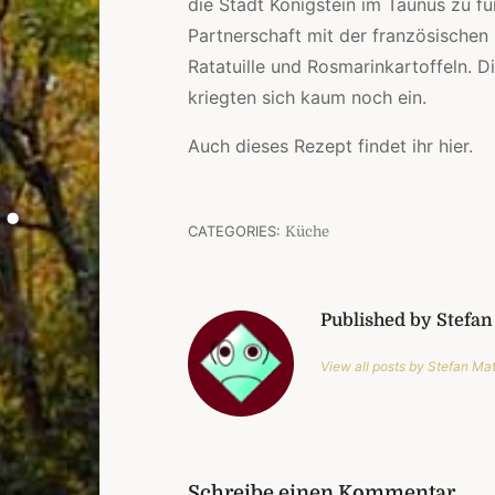
die Stadt Königstein im Taunus zu für
Partnerschaft mit der französische
Ratatuille und Rosmarinkartoffeln. D
kriegten sich kaum noch ein.
Auch dieses Rezept findet ihr hier.
.
CATEGORIES:
Küche
Published by Stefan
View all posts by Stefan Ma
Schreibe einen Kommentar