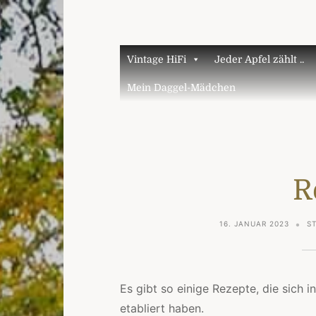
Vintage HiFi
Jeder Apfel zählt ..
Mein Daggel-Mädchen
R
16. JANUAR 2023
S
Es gibt so einige Rezepte, die sich 
etabliert haben.