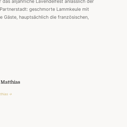
 das alljährliche Lavendelfest anlässlich der
n Partnerstadt: geschmorte Lammkeule mit
ie Gäste, hauptsächlich die französischen,
 Matthias
tthias →